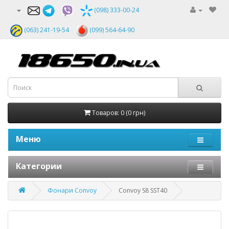
(098) 333-00-24
(063) 241-19-54
(099) 564-64-90
Товаров: 0 (0 грн)
Меню
Категории
Фонари Convoy
Convoy S8 SST40