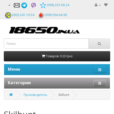
(098) 333-00-24
(063) 241-19-54
(099) 564-64-90
Товаров: 0 (0 грн)
Меню
Категории
Производитель
Skilhunt