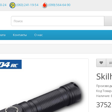
00-24
(063) 241-19-54
(099) 564-64-90
лата
Контакты
О нас
Ski
Производ
Код Товар
Наличие: 
3752