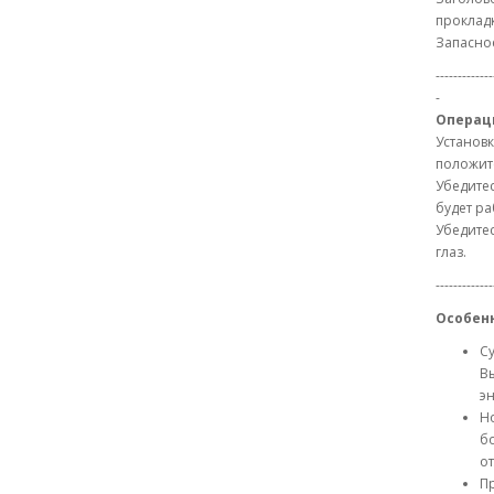
прокладк
Запасно
-------------
-
Операц
Установк
положите
Убедитес
будет ра
Убедитес
глаз.
-------------
Особен
Су
Вы
э
Но
бо
от
П