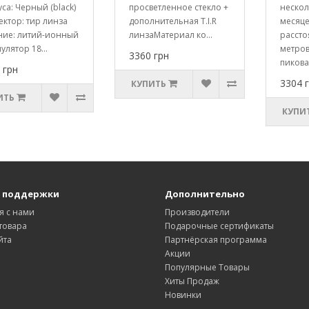
са: Черный (black)
просветленное стекло +
неско
ктор: тир линза
дополнительная T.I.R
месяц
ние: литий-ионный
линзаМатериал ко...
рассто
улятор 18...
метро
3360 грн
пиковая
 грн
3304 
КУПИТЬ
ИТЬ
КУПИ
 поддержки
Дополнительно
я с нами
Производители
товара
Подарочные сертификаты
йта
Партнёрская программа
Акции
Популярные Товары
Хиты Продаж
Новинки