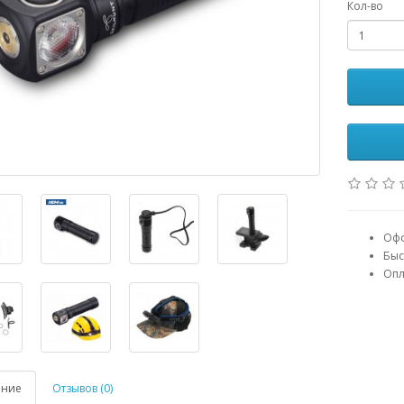
Кол-во
Офо
Быс
Опл
ание
Отзывов (0)