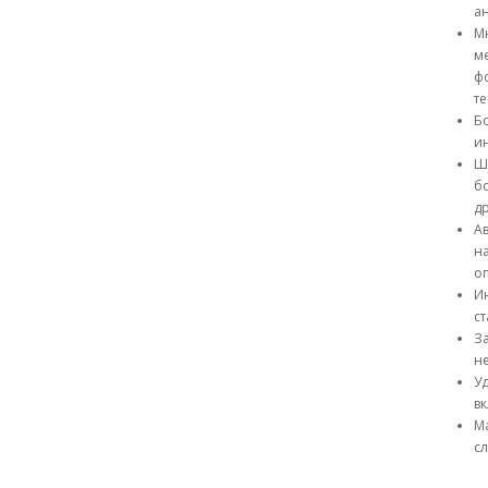
ан
М
ме
фо
т
Б
ин
Ш
б
др
Ав
на
о
Ин
с
За
не
Уд
в
Ма
сл