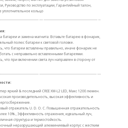
и, Руководство по эксплуатации, Гарантийный талон,
е уплотнительное кольцо
---------------------------------- --- ----------------------------------------------- --
ия:
а батареи и замена магнита: Вставьте батарею в фонарик,
льный полюс батареи к световой головке.
ь, что батареи вставлены правильно, иначе фонарик не
ботать с неправильно вставленными батареями.
ь, что при включении света луч направлен в сторону от
---------------------------------- -------------------------------------------------- ---
ности:
пер яркий & последний CREE XM-L2 LED, Макс 1200 люмен.
сокая производительность, высокая эффективность и
нергосбережение.
вый отражатель U. D. O. C. Повышенная отражательность
лее 10%., Эффективность отражения, идеальный луч,
личная структура и термостойкость.
рочный неразрушающий алюминиевый корпус с жестким