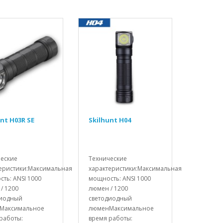
nt H03R SE
Skilhunt H04
ческие
Технические
еристики:Максимальная
характеристики:Максимальная
ть: ANSI 1000
мощность: ANSI 1000
/ 1200
люмен / 1200
диодный
светодиодный
Максимальное
люменМаксимальное
работы:
время работы: