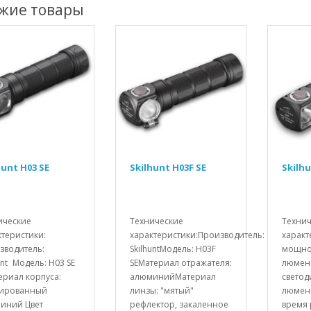
жие товары
hunt H03 SE
Skilhunt H03F SE
Skilhu
ические
Технические
Техни
ктеристики:
характеристики:Производитель:
характ
зводитель:
SkilhuntМодель: H03F
мощнос
unt Модель: H03 SE
SEМатериал отражателя:
люмен 
риал корпуса:
алюминийМатериал
свето
ированный
линзы: "мятый"
люмен
иний Цвет
рефлектор, закаленное
время 