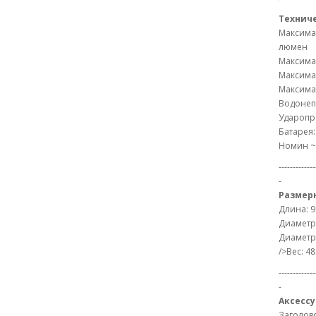
Технич
Максима
люмен
Максима
Максимал
Максимал
Водонеп
Ударопро
Батарея:
Номин ~
-------------
-
Размер
Длина: 9
Диаметр 
Диаметр 
/>Вес: 48
-------------
-
Аксессу
Заголово