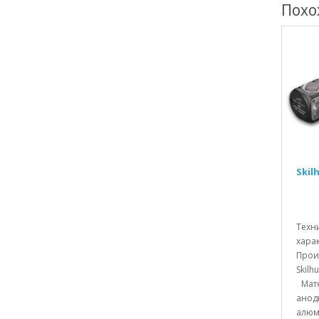
Похо
Skil
Техн
хара
Прои
Skilh
Мате
анод
алюм