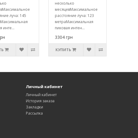
лько
несколько
евМаксимальное
месяцевМаксимальное
яние луча: 145
расстояние луча: 123
вМаксимальная
метраМаксимальная
 инте...
пиковая интен...
грн
3304 грн
ТЬ
КУПИТЬ
Личный кабинет
Личный кабинет
История заказа
Закладки
Рассылка