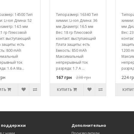
размер: 14500 Тип
Типоразмер: 16340 Тип
Типора
: Li-ion Длина: 52
химии: Li-ion Длина: 36
химии:
иаметр: 14.5 мм
мм Диаметр: 16.5 мм
мм Диа
21 гр Плюсовой
Вес: 18 гр Плюсовой
Вес: 2
акт: выступающий
контакт: выступающий
контак
 защиты: есть
Плата защиты: есть
защиты
ть: 800 mAh
Емкость: 850 mAh
1200 
имальный
Максимальный
Макси
ерывный ток
непрерывный ток
непре
да: 1.6 A Ма...
разряда: 1.7 A ...
разряда
грн
167 грн
238 грн
224 г
ИТЬ
КУПИТЬ
КУПИ
 поддержки
Дополнительно
я с нами
Производители