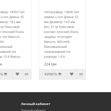
змер: 18350 Тип
Типоразмер: 14500 Тип
 Li-ion Длина: 35
химии: Li-ion Длина: 52
метр: 18.5 мм
мм Диаметр: 14.5 мм
3 гр Плюсовой
Вес: 21 гр Плюсовой
т: плоский Плата
контакт: плоский Плата
: нет Емкость:
защиты: отсутсвует
mAh
Емкость: 800 mAh
мальный
Максимальный
рывный ток
непрерывный ток
: 10 A Макси...
разряда: 1.6 A ...
рн
224 грн
ТЬ
КУПИТЬ
Личный кабинет
Личный кабинет