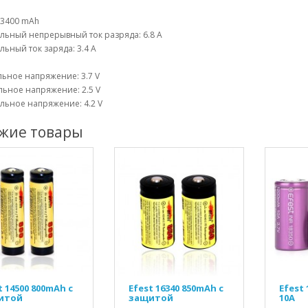
 3400 mAh
льный непрерывный ток разряда: 6.8 A
ьный ток заряда: 3.4 A
ьное напряжение: 3.7 V
ьное напряжение: 2.5 V
льное напряжение: 4.2 V
жие товары
t 14500 800mAh с
Efest 16340 850mAh c
Efest
итой
защитой
10A