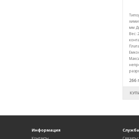
Типо
химии
мм Д
Вес: 
конт
Плата
Емкос
Макс
непр
разря
266 
КУП
Информация
Служба
Контакты
Связатьс