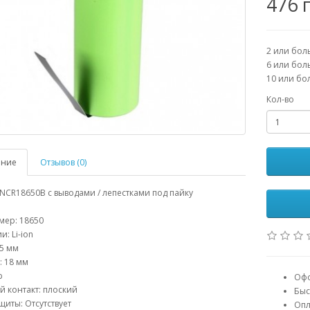
476 
2 или бол
6 или бол
10 или бо
Кол-во
ание
Отзывов (0)
NCR18650B с выводами / лепестками под пайку
мер: 18650
: Li-ion
5 мм
: 18 мм
р
Офо
 контакт: плоский
Быс
щиты: Отсутствует
Опл