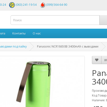
00-24
(063) 241-19-54
(099) 564-64-90
лата
Контакты
О нас
ыводами под пайку
Panasonic NCR18650B 3400mAh с выводами
Pan
340
Производ
Код Товар
Наличие: 