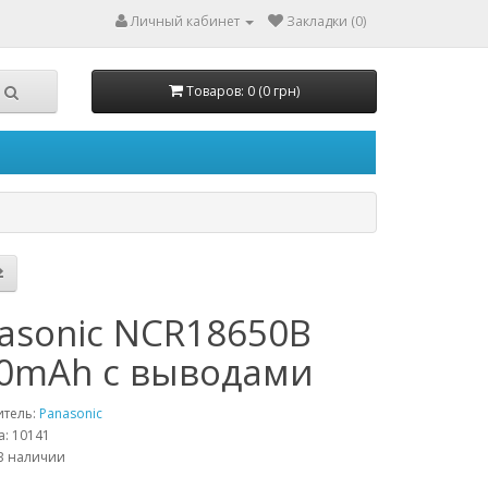
Личный кабинет
Закладки (0)
Товаров: 0 (0 грн)
asonic NCR18650B
0mAh с выводами
итель:
Panasonic
а: 10141
В наличии