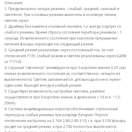
Описание:
1. Предусмотрено четыре режима – слабый, средний, сильный и
светлячок. Три основных режима вынесены в основную линию,
светляк скрыт.
2. Драйвер без памяти в основной линейке, т.е. всегда стартует со
слабого режима. Время сброса состояния перебора режимов ~ 1
секунда. Из включенного состояния при коротком прерывании
питания фонарь переходит на следующий режим.
3. Средний режим реализован через постоянный ток, за счет
отключения 7135; слабый режим и светляк реализованы через ШИМ
от 1*7135.
4. Скрытый "светлячок" активируется при 3 коротких (менее 0.25 сек)
кликах из включенного состояния (и, соответственно, четырех из
выключенного). Светляк запоминается; для выхода из него нужен
один клик. Выходит всегда в слабый режим.
5. Существует возможность настройки светляка, рампинг
осуществляется при 9 коротких кликах, в диапазоне 1-16 (т.е. ~1,5-
20mA).
6. Система индивидуальных порогов обеспечивает ступенчатый
переход на слабые режимы при разряде батареи. Пороги
отключения настроены на 2.76V-2.80-2.90-3.10, т.е. при 3.10V фонарь
уходит на средний режим, а при 2,76V полностью выключается.