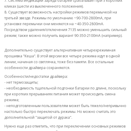
7. Система индикации заряда батареи срабатывает при 5 коротких
кликах (шести из выключенного положения).
8. Существует возможность настройки режимов перемычкой на
третьей звезде. Режимы по умолчанию ~90-700-2800mA, при
установке перемычки они меняются на ~40-350-2800mA.
Посредством удаления/отключения 7135 можно уменьшить сильный
режим; также можно получить вариант 90-350-2100mA (например).
Дополнительно существует альтернативная четырехрежимная
прошивка "Кеша". В этой версии все четыре режима идут в одной
линии, начиная со светлячка, тоже без памяти. Все остальные
особенности драйвера сохраняются.
Особенности/недостатки драйвера:
- нет термозащиты;
- необходимость тщательной подгонки батареи по длине, поскольку
при коротких прерываниях питания может происходить смена
режима;
- неподготовленным пользователям может быть тяжело/непривычно
настолько быстро переключать режимы. Но можно считать это
дополнительной "защитой от дурака".
Нужно еще раз отметить, что при переключении основных режимов