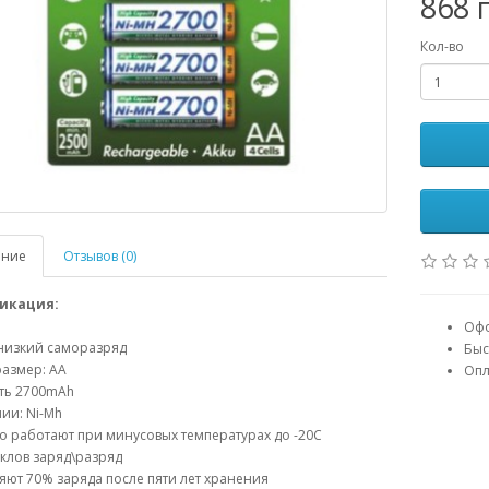
868 
Кол-во
ание
Отзывов (0)
икация:
Офо
 низкий саморазряд
Быс
азмер: АА
Опл
ть 2700mAh
мии: Ni-Mh
о работают при минусовых температурах до -20С
иклов заряд\разряд
яют 70% заряда после пяти лет хранения