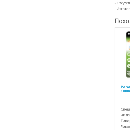
- Отсутс
- Изгото
Похо
Pana
1000
Спец
низк
Типо
Емкос