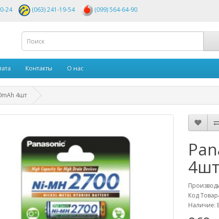
00-24
(063) 241-19-54
(099) 564-64-90
лата
Контакты
О нас
00mAh 4шт
Pan
4ш
Производ
Код Товар
Наличие: 