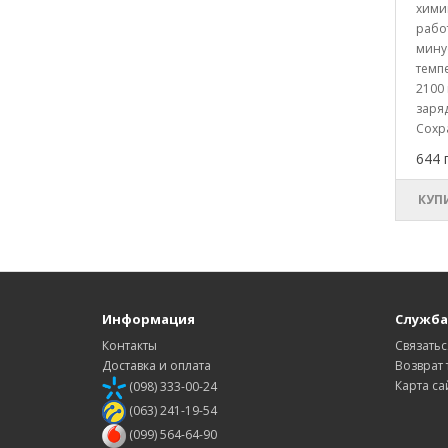
химии
рабо
мину
темпе
2100
заряд
Сохра
644 
КУП
Информация
Служба
Контакты
Связатьс
Доставка и оплата
Возврат 
Карта са
(098) 333-00-24
(063) 241-19-54
(099) 564-64-90