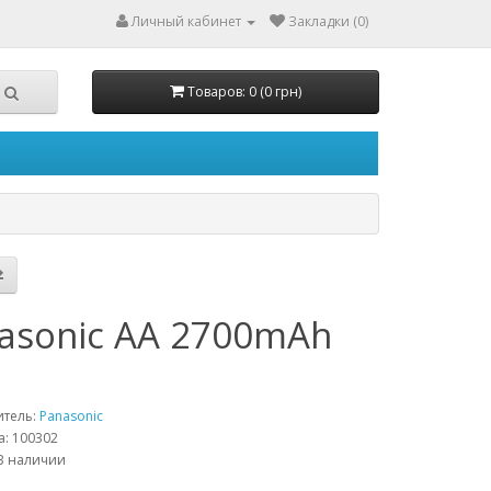
Личный кабинет
Закладки (0)
Товаров: 0 (0 грн)
asonic AA 2700mAh
т
итель:
Panasonic
а: 100302
В наличии