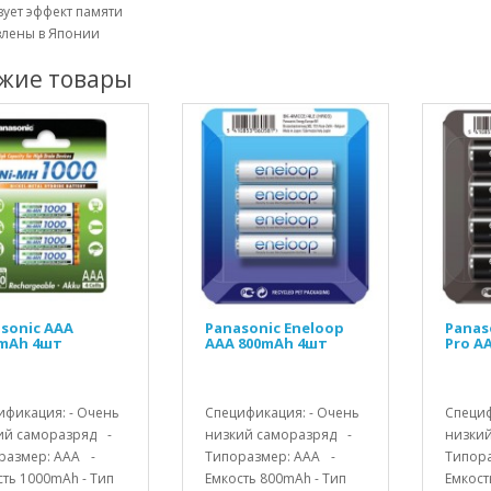
твует эффект памяти
влены в Японии
жие товары
sonic AAA
Panasonic Eneloop
Panas
mAh 4шт
AAA 800mAh 4шт
Pro A
ификация: - Очень
Спецификация: - Очень
Специф
ий саморазряд -
низкий саморазряд -
низки
размер: ААA -
Типоразмер: АAА -
Типора
ть 1000mAh - Тип
Емкость 800mAh - Тип
Емкост