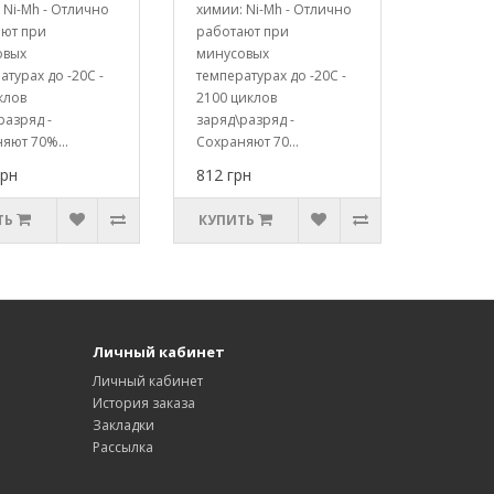
 Ni-Mh - Отлично
химии: Ni-Mh - Отлично
ают при
работают при
овых
минусовых
атурах до -20С -
температурах до -20С -
клов
2100 циклов
разряд -
заряд\разряд -
яют 70%...
Сохраняют 70...
грн
812 грн
ТЬ
КУПИТЬ
Личный кабинет
Личный кабинет
История заказа
Закладки
Рассылка