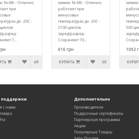
: Ni-Mh - Отлично
химии: Ni-Mh - Отлично
химии:
тают при
работают при
работ
совых
минусовых
минус
ратурах до -20С -
температурах до -20С -
темпер
 циклов
2100 циклов
500 ци
\разряд -
заряд\разряд -
заряд\
няют 7...
Сохраняют 70...
Сохран
грн
616 грн
1092 
ИТЬ
КУПИТЬ
КУПИ
 поддержки
Дополнительно
я с нами
Производители
товара
Подарочные сертификаты
йта
Партнёрская программа
Акции
Популярные Товары
Хиты Продаж