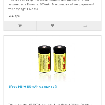
защиты: есть Емкость: 800 mAh Максимальный непрерывный
ток разряда: 1.6 A Ма...
266 грн
Efest 16340 850mAh c защитой
Типоразмер: 16340 Тип химии: Li-ion Длина: 36 мм Диаметр: