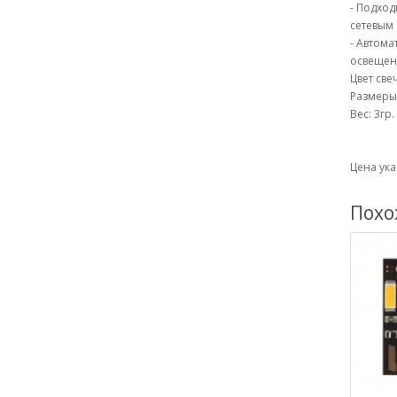
- Подход
сетевым 
- Автома
освещен
Цвет све
Размеры:
Вес: 3гр.
Цена ука
Похо