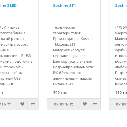
ine 3 LED
Soshine ST1
Soshi
W 5V, низкое
Технические
- 1W 5
гопотребление -
характеристики:
энерго
нький размер,
Производитель: Soshine
Мален
 носить с собой,
Модель: ST1
легко 
ные в
Материал корпуса:
удобны
ьзовании. - В USB
нержавеющая сталь
исполь
 можно подключать
Цвет корпуса: стальной
порт 
й стороной. -
Водонепроницаемость:
любой 
одит к любым
IPX-6 Рефлектор:
Подхо
дартным USB
алюминиевый гладкий
станд
ам - к п...
Питание: AA...
выходам
рн
392 грн
112 г
ИТЬ
КУПИТЬ
КУПИ