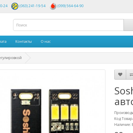
00-24
(063) 241-19-54
(099) 564-64-90
лата
Контакты
О нас
регулировкой
Sos
авт
Производ
Код Товар
Наличие: 