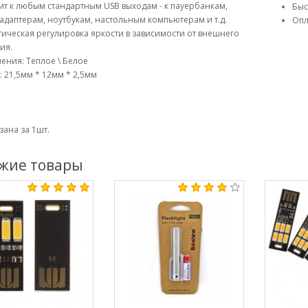
ит к любым стандартным USB выходам - к пауербанкам,
Быс
адаптерам, ноутбукам, настольным компьютерам и т.д.
Опл
тическая регулировка яркости в зависимости от внешнего
ия.
чения: Теплое \ Белое
 21,5мм * 12мм * 2,5мм
зана за 1шт.
жие товары