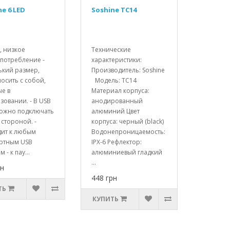
ne 6 LED
Soshine TC14
V, низкое
Технические
потребление -
характеристики:
ький размер,
Производитель: Soshine
носить с собой,
Модель: TC14
е в
Материал корпуса:
зовании. - В USB
анодированный
можно подключать
алюминий Цвет
стороной. -
корпуса: черный (black)
дит к любым
Водонепроницаемость:
артным USB
IPX-6 Рефлектор:
 - к пау...
алюминиевый гладкий
...
рн
448 грн
ТЬ
КУПИТЬ