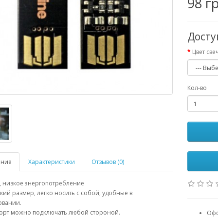
98 г
Дост
Цвет све
Кол-во
ание
Характеристики
Отзывов (0)
V, низкое энергопотребление
кий размер, легко носить с собой, удобные в
овании.
порт можно подключать любой стороной.
Офо