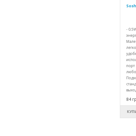
Sosh
- 0.5
энер
Мале
легко
удоб
испол
порт
любо
Подх
стан
выход
84 г
КУП