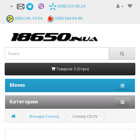
(098) 333-00-24
(063) 241-19-54
(099) 564-64-90
Товаров: 0 (0 грн)
Меню
Категории
Фонари Convoy
Convoy C8 UV