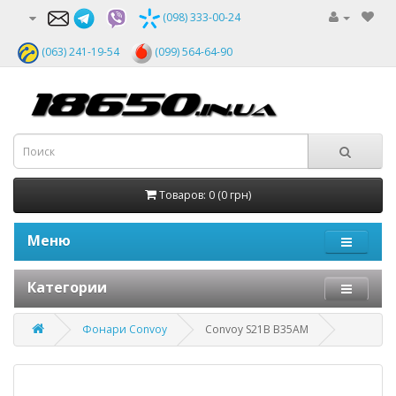
(098) 333-00-24
(063) 241-19-54
(099) 564-64-90
Товаров: 0 (0 грн)
Меню
Категории
Фонари Convoy
Convoy S21B B35AM