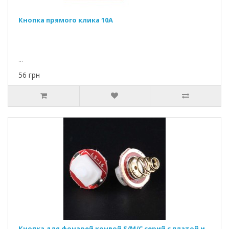
Кнопка прямого клика 10A
...
56 грн
Кнопка для фонарей конвой S/M/C серий с платой и