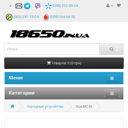
(098) 333-00-24
(063) 241-19-54
(099) 564-64-90
Товаров: 0 (0 грн)
Меню
Категории
Зарядные устройства
Xtar MC4S