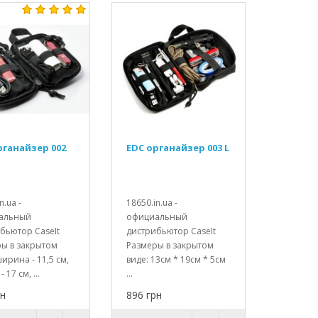
рганайзер 002
EDC органайзер 003 L
n.ua -
18650.in.ua -
альный
официальный
бьютор CaseIt
дистрибьютор CaseIt
ы в закрытом
Размеры в закрытом
ширина - 11,5 см,
виде: 13см * 19см * 5см
 17 см, ...
...
рн
896 грн