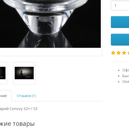
Офо
Быс
Опл
ание
Отзывов (1)
арей Convoy S2+ / S3
жие товары