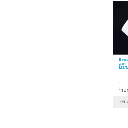
Бел
для 
M3/M
...
112 
КУП