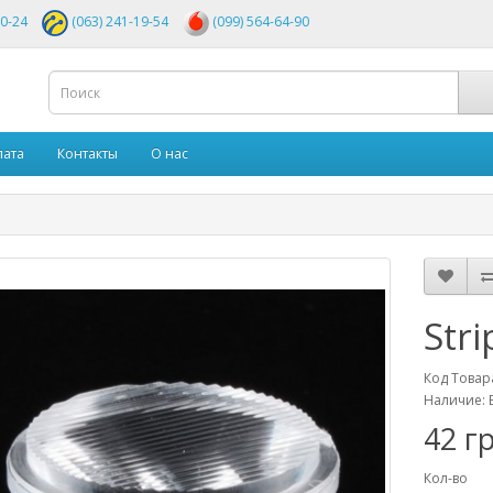
00-24
(063) 241-19-54
(099) 564-64-90
лата
Контакты
О нас
Stri
Код Товар
Наличие: 
42 г
Кол-во