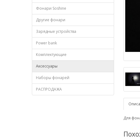
Фонари Soshine
Другие фонари
Зарядные устройства
Power bank
Комплектующие
Аксессуары
Наборы фонарей
РАСПРОДАЖА
Опис
Для фон
Похо