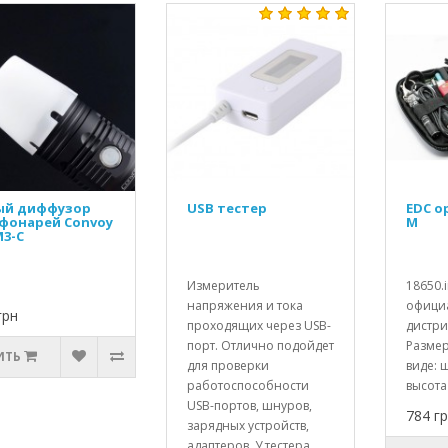
ый диффузор
USB тестер
EDC о
фонарей Convoy
M
3-C
Измеритель
18650.i
напряжения и тока
офици
грн
проходящих через USB-
дистри
порт. Отлично подойдет
Размер
ИТЬ
для проверки
виде: 
работоспособности
высота -
USB-портов, шнуров,
784 г
зарядных устройств,
адаптеров. У тестера