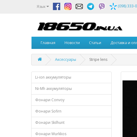
(098) 333-
Язык
Главная
Новости
Статьи
Доставка и оп
Аксессуары
Stripe lens
Li-ion аккумуляторы
Ni-Mh аккумуляторы
Фонари Convoy
Фонари Sofirn
Фонари Skilhunt
Фонари Wurkkos