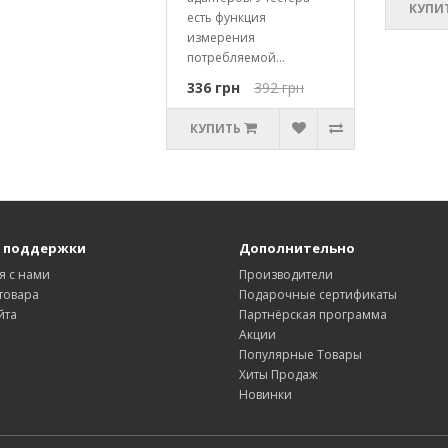
КУПИ
есть функция
измерения
потребляемой...
336 грн
392 грн
КУПИТЬ
 поддержки
Дополнительно
я с нами
Производители
товара
Подарочные сертификаты
йта
Партнёрская программа
Акции
Популярные Товары
Хиты Продаж
Новинки