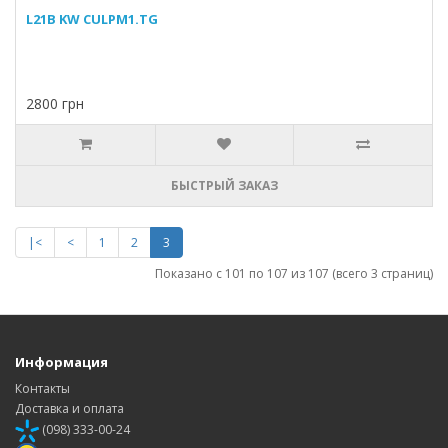
L21B KW CULPM1.TG
2800 грн
БЫСТРЫЙ ЗАКАЗ
|<
<
1
2
3
Показано с 101 по 107 из 107 (всего 3 страниц)
Информация
Контакты
Доставка и оплата
(098) 333-00-24